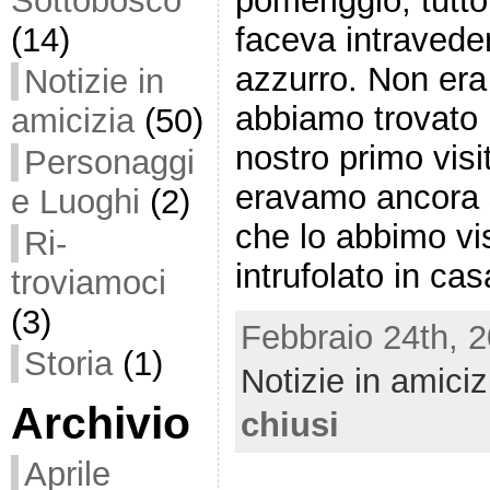
pomeriggio, tutto
Sottobosco
faceva intraveder
(14)
azzurro. Non era 
Notizie in
abbiamo trovato m
amicizia
(50)
nostro primo visi
Personaggi
eravamo ancora 
e Luoghi
(2)
che lo abbimo vis
Ri-
intrufolato in ca
troviamoci
(3)
Febbraio 24th, 2
Storia
(1)
Notizie in amiciz
Archivio
chiusi
Aprile