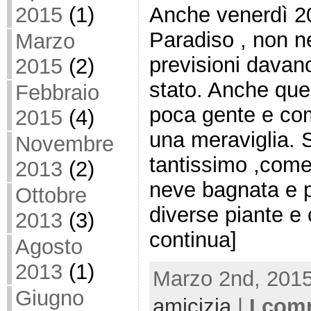
2015
(1)
Anche venerdì 2
Paradiso , non n
Marzo
previsioni davan
2015
(2)
stato. Anche que
Febbraio
poca gente e co
2015
(4)
una meraviglia. 
Novembre
tantissimo ,come
2013
(2)
neve bagnata e p
Ottobre
diverse piante e
2013
(3)
continua]
Agosto
2013
(1)
Marzo 2nd, 2015
Giugno
amicizia
|
I com