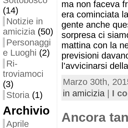
Sottobosco
ma non faceva fr
(14)
era cominciata l
Notizie in
gente anche que
amicizia
(50)
sorpresa ci siam
Personaggi
mattina con la ne
e Luoghi
(2)
previsioni davan
Ri-
l’avvicinarsi del
troviamoci
Marzo 30th, 201
(3)
in amicizia
|
I c
Storia
(1)
Archivio
Ancora tan
Aprile