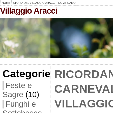
HOME
STORIA DEL VILLAGGIO ARACCI
DOVE SIAMO
Villaggio Aracci
Categorie
RICORDAN
Feste e
CARNEVA
Sagre
(10)
VILLAGGI
Funghi e