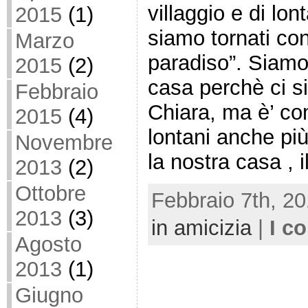
villaggio e di lon
2015
(1)
siamo tornati con
Marzo
paradiso”. Siamo
2015
(2)
casa perchè ci s
Febbraio
Chiara, ma è’ co
2015
(4)
lontani anche pi
Novembre
la nostra casa , 
2013
(2)
Ottobre
Febbraio 7th, 20
2013
(3)
in amicizia
|
I c
Agosto
2013
(1)
Giugno