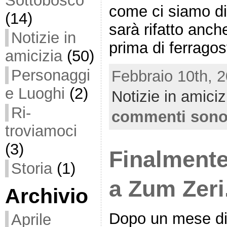
Sottobosco
come ci siamo div
(14)
sarà rifatto anch
Notizie in
prima di ferragos
amicizia
(50)
Personaggi
Febbraio 10th, 2
e Luoghi
(2)
Notizie in amiciz
Ri-
commenti sono 
troviamoci
(3)
Finalmente
Storia
(1)
a Zum Zeri
Archivio
Dopo un mese di i
Aprile