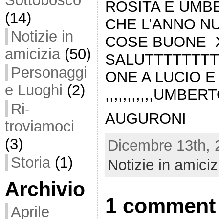
Sottobosco
ROSITA E UMB
(14)
CHE L’ANNO N
Notizie in
COSE BUONE X
amicizia
(50)
SALUTTTTTTTT
Personaggi
ONE A LUCIO E
e Luoghi
(2)
,,,,,,,,,,,UMBE
Ri-
AUGURONI
troviamoci
(3)
Dicembre 13th, 2
Storia
(1)
Notizie in amiciz
Archivio
1 comment
Aprile