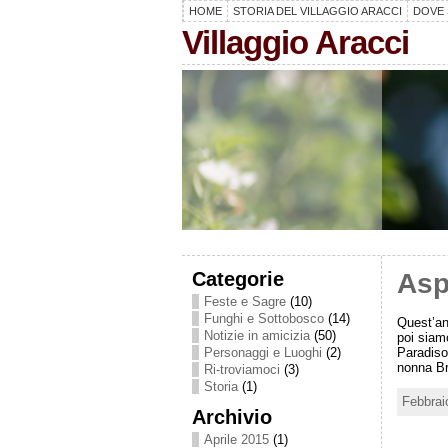
HOME
STORIA DEL VILLAGGIO ARACCI
DOVE 
Villaggio Aracci
Categorie
Asp
Feste e Sagre
(10)
Funghi e Sottobosco
(14)
Quest’ann
Notizie in amicizia
(50)
poi siam
Paradiso.
Personaggi e Luoghi
(2)
nonna Br
Ri-troviamoci
(3)
Storia
(1)
Febbrai
Archivio
Aprile 2015
(1)