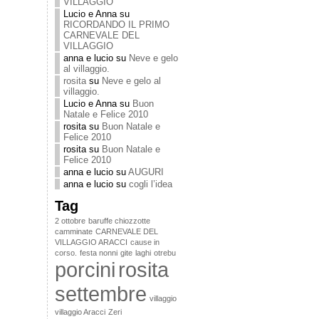
VILLAGGIO
Lucio e Anna
su
RICORDANDO IL PRIMO
CARNEVALE DEL
VILLAGGIO
anna e lucio
su
Neve e gelo
al villaggio.
rosita
su
Neve e gelo al
villaggio.
Lucio e Anna
su
Buon
Natale e Felice 2010
rosita
su
Buon Natale e
Felice 2010
rosita
su
Buon Natale e
Felice 2010
anna e lucio
su
AUGURI
anna e lucio
su
cogli l’idea
Tag
2 ottobre
baruffe chiozzotte
camminate
CARNEVALE DEL
VILLAGGIO ARACCI
cause in
corso.
festa nonni
gite
laghi
otrebu
porcini
rosita
settembre
villaggio
villaggio Aracci
Zeri