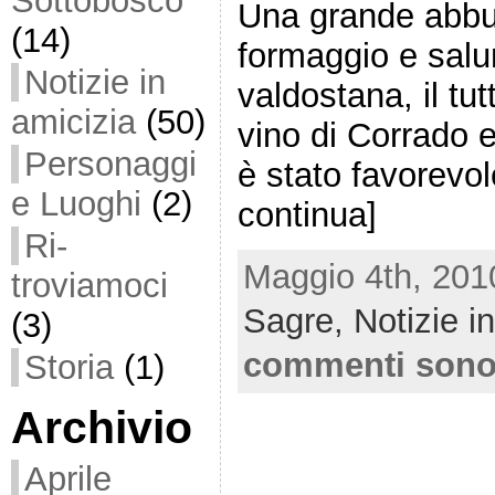
Sottobosco
Una grande abbuff
(14)
formaggio e salum
Notizie in
valdostana, il tu
amicizia
(50)
vino di Corrado e
Personaggi
è stato favorevo
e Luoghi
(2)
continua]
Ri-
Maggio 4th, 201
troviamoci
Sagre,
Notizie i
(3)
commenti sono
Storia
(1)
Archivio
Aprile