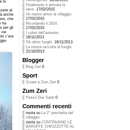
e le
Finalmente è arrivata la
neve.
17/02/2015
ssere al
Un nuovo arrivo al villaggio.
rà anche
17/02/2015
sono, che
o ha
Ricordando il 2014.
o per gli
17/02/2015
 vai
I colori dell’autunno.
lo c’era
18/11/2013
ggio
Gli ultimi funghi.
18/11/2013
La nostra raccolta di funghi.
21/10/2013
Blogger
Blog Zeri
0
Sport
Sciare a Zum Zeri
0
Zum Zeri
Passo Due Santi
0
Commenti recenti
rosita
su
La 2° porchetta del
villaggio.
rosita
su
CONTINUANO LE
BARUFFE CHIOZZOTTE AL