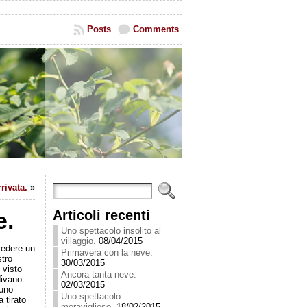
Posts
Comments
rivata.
»
Articoli recenti
e.
Uno spettacolo insolito al
villaggio.
08/04/2015
vedere un
Primavera con la neve.
stro
30/03/2015
 visto
Ancora tanta neve.
divano
02/03/2015
 uno
Uno spettacolo
a tirato
meraviglioso.
18/02/2015