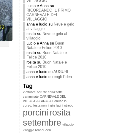
VILLAGGIO
Lucio e Anna
su
RICORDANDO IL PRIMO
CARNEVALE DEL
VILLAGGIO
anna e lucio
su
Neve e gelo
al villaggio.
rosita
su
Neve e gelo al
villaggio.
Lucio e Anna
su
Buon
Natale e Felice 2010
rosita
su
Buon Natale e
Felice 2010
rosita
su
Buon Natale e
Felice 2010
anna e lucio
su
AUGURI
anna e lucio
su
cogli l’idea
Tag
2 ottobre
baruffe chiozzotte
camminate
CARNEVALE DEL
VILLAGGIO ARACCI
cause in
corso.
festa nonni
gite
laghi
otrebu
porcini
rosita
settembre
villaggio
villaggio Aracci
Zeri