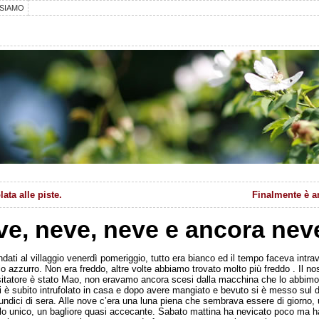
SIAMO
lata alle piste.
Finalmente è ar
e, neve, neve e ancora nev
dati al villaggio venerdì pomeriggio, tutto era bianco ed il tempo faceva intra
lo azzurro. Non era freddo, altre volte abbiamo trovato molto più freddo . Il no
sitatore è stato Mao, non eravamo ancora scesi dalla macchina che lo abbimo
si è subito intrufolato in casa e dopo avere mangiato e bevuto si è messo sul 
e undici di sera. Alle nove c’era una luna piena che sembrava essere di giorno,
lo unico, un bagliore quasi accecante. Sabato mattina ha nevicato poco ma h