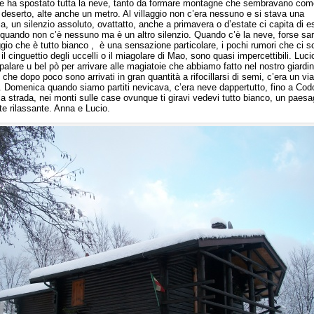
e ha spostato tutta la neve, tanto da formare montagne che sembravano com
 deserto, alte anche un metro. Al villaggio non c’era nessuno e si stava una
a, un silenzio assoluto, ovattatto, anche a primavera o d’estate ci capita di e
o quando non c’è nessuno ma è un altro silenzio. Quando c’è la neve, forse sa
ggio che è tutto bianco , è una sensazione particolare, i pochi rumori che ci 
il cinguettio degli uccelli o il miagolare di Mao, sono quasi impercettibili. Luci
alare u bel pò per arrivare alle magiatoie che abbiamo fatto nel nostro giardin
, che dopo poco sono arrivati in gran quantità a rifocillarsi di semi, c’era un via
. Domenica quando siamo partiti nevicava, c’era neve dappertutto, fino a Codo
la strada, nei monti sulle case ovunque ti giravi vedevi tutto bianco, un paesa
e rilassante. Anna e Lucio.