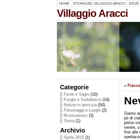
HOME
STORIA DEL VILLAGGIO ARACCI
DOVE 
Villaggio Aracci
«
Fiacco
Categorie
Feste e Sagre
(10)
Nev
Funghi e Sottobosco
(14)
Notizie in amicizia
(50)
Personaggi e Luoghi
(2)
Siamo an
Ri-troviamoci
(3)
pò di cie
Storia
(1)
primo vi
venire, 
Archivio
fino all
spettaco
Aprile 2015
(1)