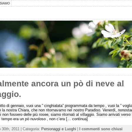
SIAMO
almente ancora un pò di neve al
aggio.
otto di gennaio, vuoi una ” cinghialata” programmata da tempo , vuoi la ” voglia
n la nostra Chiara, che non ritornavamo nel nostro Paradiso. Venerdì, nonosta
i non fossero delle più rosee, siamo ritornati al villaggio. Siamo arrivati verso 
il tempo era un pò nuvoloso , non c’era [… continua]
 30th, 2011 | Categoria:
Personaggi e Luoghi
|
I commenti sono chiusi