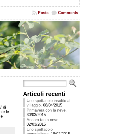
Posts
Comments
Articoli recenti
Uno spettacolo insolito al
villaggio.
08/04/2015
” di
Primavera con la neve.
nte le
30/03/2015
le
Ancora tanta neve.
02/03/2015
Uno spettacolo
meraviglioso.
18/02/2015