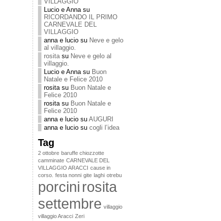
VILLAGGIO
Lucio e Anna
su
RICORDANDO IL PRIMO
CARNEVALE DEL
VILLAGGIO
anna e lucio
su
Neve e gelo
al villaggio.
rosita
su
Neve e gelo al
villaggio.
Lucio e Anna
su
Buon
Natale e Felice 2010
rosita
su
Buon Natale e
Felice 2010
rosita
su
Buon Natale e
Felice 2010
anna e lucio
su
AUGURI
anna e lucio
su
cogli l’idea
Tag
2 ottobre
baruffe chiozzotte
camminate
CARNEVALE DEL
VILLAGGIO ARACCI
cause in
corso.
festa nonni
gite
laghi
otrebu
porcini
rosita
settembre
villaggio
villaggio Aracci
Zeri