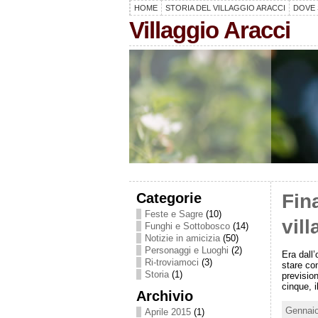
HOME
STORIA DEL VILLAGGIO ARACCI
DOVE 
Villaggio Aracci
Categorie
Fin
Feste e Sagre
(10)
vill
Funghi e Sottobosco
(14)
Notizie in amicizia
(50)
Personaggi e Luoghi
(2)
Era dall’
Ri-troviamoci
(3)
stare co
Storia
(1)
prevision
cinque, 
Archivio
Gennaio
Aprile 2015
(1)