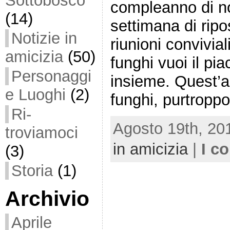
Sottobosco
compleanno di n
(14)
settimana di ripo
Notizie in
riunioni convivia
amicizia
(50)
funghi vuoi il pia
Personaggi
insieme. Quest’a
e Luoghi
(2)
funghi, purtropp
Ri-
Agosto 19th, 20
troviamoci
in amicizia
|
I c
(3)
Storia
(1)
Archivio
Aprile