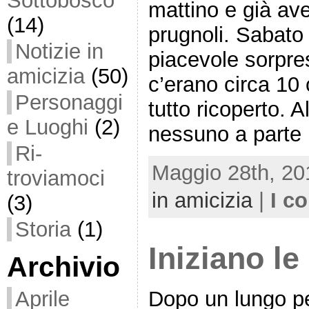
Sottobosco
mattino e già ave
(14)
prugnoli. Sabat
Notizie in
piacevole sorpres
amicizia
(50)
c’erano circa 10 
Personaggi
tutto ricoperto. A
e Luoghi
(2)
nessuno a parte 
Ri-
Maggio 28th, 20
troviamoci
in amicizia
|
I c
(3)
Storia
(1)
Iniziano le
Archivio
Aprile
Dopo un lungo pe