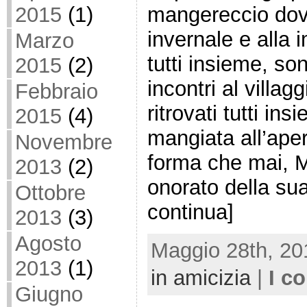
2015
(1)
mangereccio dovu
invernale e alla i
Marzo
tutti insieme, son
2015
(2)
incontri al villagg
Febbraio
ritrovati tutti in
2015
(4)
mangiata all’ape
Novembre
forma che mai, Mi
2013
(2)
onorato della su
Ottobre
continua]
2013
(3)
Agosto
Maggio 28th, 20
2013
(1)
in amicizia
|
I c
Giugno