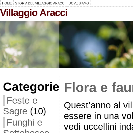
HOME
STORIA DEL VILLAGGIO ARACCI
DOVE SIAMO
Villaggio Aracci
Categorie
Flora e fau
Feste e
Quest’anno al vi
Sagre
(10)
essere in una volie
Funghi e
vedi uccellini inda