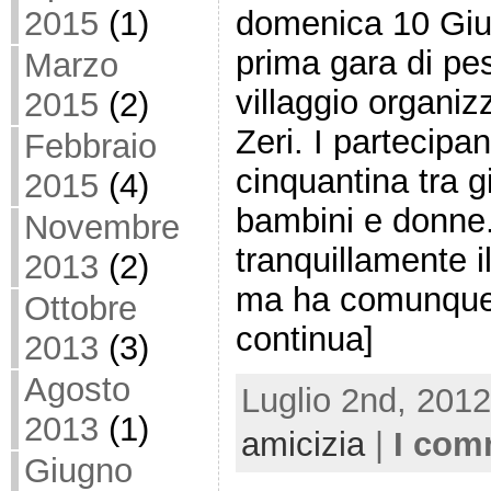
2015
(1)
domenica 10 Giug
prima gara di pes
Marzo
villaggio organiz
2015
(2)
Zeri. I partecipa
Febbraio
cinquantina tra g
2015
(4)
bambini e donne. 
Novembre
tranquillamente i
2013
(2)
ma ha comunque 
Ottobre
continua]
2013
(3)
Agosto
Luglio 2nd, 2012
2013
(1)
amicizia
|
I com
Giugno