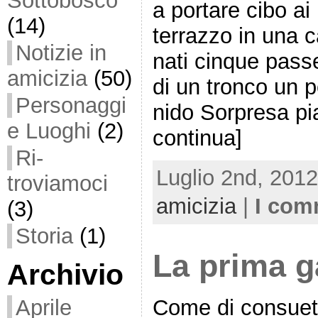
Sottobosco
a portare cibo ai 
(14)
terrazzo in una 
Notizie in
nati cinque passe
amicizia
(50)
di un tronco un pe
Personaggi
nido Sorpresa pi
e Luoghi
(2)
continua]
Ri-
Luglio 2nd, 2012
troviamoci
amicizia
|
I com
(3)
Storia
(1)
La prima g
Archivio
Aprile
Come di consuet