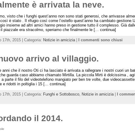
almente è arrivata la neve.
o, visto che i funghi quest’anno non sono stati generosi, che arrivasse alme
 così è stato . Il rifugio così come l’ostello quest’anno ha cambiato gestione.
ggio insieme ad altri amici hanno preso in gestione tutto il complesso. Già dal
 il piazzale era stracolmo, speriamo che finalmente le [… continua]
o 17th, 2015 | Categoria:
Notizie in amicizia
|
I commenti sono chiusi
nuovo arrivo al villaggio.
anni che il nostro Oti ci ha lasciato è arrivata a rallegrare i nostri cuori un ba
che guarda caso abbiamo chiamato Mirtilla. La piccola Mirti è dolcissima , agi
, a parte il filo del videotelefono mangiato per ben tre volte, due videocassette
 e ridotti in poltiglia i 15 [… continua]
o 17th, 2015 | Categoria:
Funghi e Sottobosco,
Notizie in amicizia
|
I commen
ordando il 2014.
bile