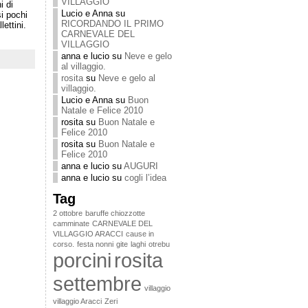
VILLAGGIO
i di
Lucio e Anna
su
si pochi
RICORDANDO IL PRIMO
ettini.
CARNEVALE DEL
VILLAGGIO
anna e lucio
su
Neve e gelo
al villaggio.
rosita
su
Neve e gelo al
villaggio.
Lucio e Anna
su
Buon
Natale e Felice 2010
rosita
su
Buon Natale e
Felice 2010
rosita
su
Buon Natale e
Felice 2010
anna e lucio
su
AUGURI
anna e lucio
su
cogli l’idea
Tag
2 ottobre
baruffe chiozzotte
camminate
CARNEVALE DEL
VILLAGGIO ARACCI
cause in
corso.
festa nonni
gite
laghi
otrebu
porcini
rosita
settembre
villaggio
villaggio Aracci
Zeri