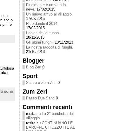
Finalmente è arrivata la
neve.
17/02/2015
Un nuovo arrivo al villaggio.
no la
17/02/2015
Un socio
Ricordando il 2014.
le prime
17/02/2015
I colori dell’autunno.
18/11/2013
Gli ultimi funghi.
18/11/2013
La nostra raccolta di funghi.
21/10/2013
Blogger
Blog Zeri
0
tuffolosa
tata e
Sport
Sciare a Zum Zeri
0
Zum Zeri
ti sono
Passo Due Santi
0
Commenti recenti
rosita
su
La 2° porchetta del
villaggio.
rosita
su
CONTINUANO LE
BARUFFE CHIOZZOTTE AL