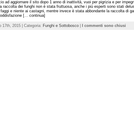
o ad aggiornare il sito dopo 1 anno di inattività, vuoi per pigrizia e per impegn
a raccolta dei funghi non è stata fruttuosa, anche i più esperti sono stati delu
 faggi e niente ai castagni, mentre invece è stata abbondante la raccolta di gall
soddisfazione [… continua]
o 17th, 2015 | Categoria:
Funghi e Sottobosco
|
I commenti sono chiusi