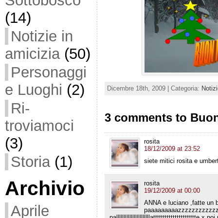
Sottobosco
(14)
Notizie in
amicizia
(50)
Personaggi
e Luoghi
(2)
Dicembre 18th, 2009 | Categoria:
Notizi
Ri-
3 comments to Buon 
troviamoci
(3)
rosita
18/12/2009 at 23:52
Storia
(1)
siete mitici rosita e umber
Archivio
rosita
19/12/2009 at 00:00
ANNA e luciano ,fatte u
Aprile
paaaaaaaaazzzzzzzzzzzz
palllllllllllllllllllllllatttttttttttttttttttttte x no