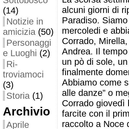
Sottobosco
alcuni giorni di r
(14)
Paradiso. Siamo a
Notizie in
mercoledi e abbi
amicizia
(50)
Corrado, Mirella
Personaggi
Andrea. Il tempo
e Luoghi
(2)
un pò di sole, un
Ri-
finalmente domen
troviamoci
Abbiamo come si s
(3)
alle danze” o meg
Storia
(1)
Corrado giovedì 
Archivio
farcite con il pr
raccolto a Noce 
Aprile