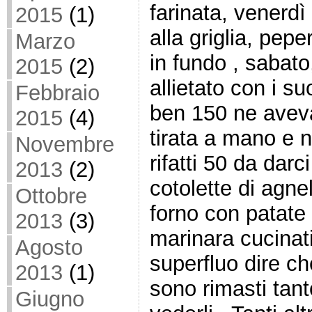
farinata, venerdì
2015
(1)
alla griglia, pep
Marzo
in fundo , sabat
2015
(2)
allietato con i su
Febbraio
ben 150 ne aveva
2015
(4)
tirata a mano e 
Novembre
rifatti 50 da darc
2013
(2)
cotolette di agnell
Ottobre
forno con patate 
2013
(3)
marinara cucinat
Agosto
superfluo dire ch
2013
(1)
sono rimasti tan
Giugno