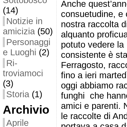
Sottobosco
Anche quest’ann
(14)
consuetudine, e 
Notizie in
nostra raccolta d
amicizia
(50)
alquanto proficu
Personaggi
potuto vedere la
e Luoghi
(2)
consistente è stat
Ri-
Ferragosto, racc
troviamoci
fino a ieri marte
(3)
oggi abbiamo racc
Storia
(1)
funghi che hanno 
amici e parenti.
Archivio
le raccolte di An
Aprile
portava a casa da