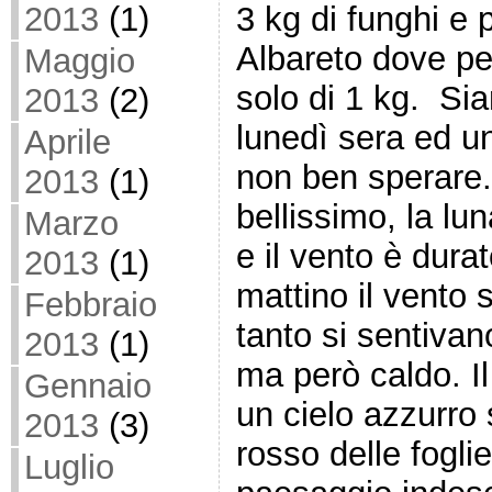
3 kg di funghi e 
2013
(1)
Albareto dove per
Maggio
solo di 1 kg. Siam
2013
(2)
lunedì sera ed un
Aprile
non ben sperare.
2013
(1)
bellissimo, la lu
Marzo
e il vento è durat
2013
(1)
mattino il vento 
Febbraio
tanto si sentivan
2013
(1)
ma però caldo. Il
Gennaio
un cielo azzurro 
2013
(3)
rosso delle fogl
Luglio