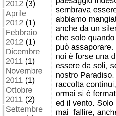
paesaggio indesc
2012
(3)
sembrava essere 
Aprile
abbiamo mangiato 
2012
(1)
anche da un silen
Febbraio
che solo quando 
2012
(1)
può assaporare. 
Dicembre
noi è forse una d
2011
(1)
essere da soli, 
Novembre
nostro Paradiso.
2011
(1)
raccolta continui
Ottobre
ormai si è fermat
2011
(2)
ed il vento. Sol
Settembre
mai fallire, anc