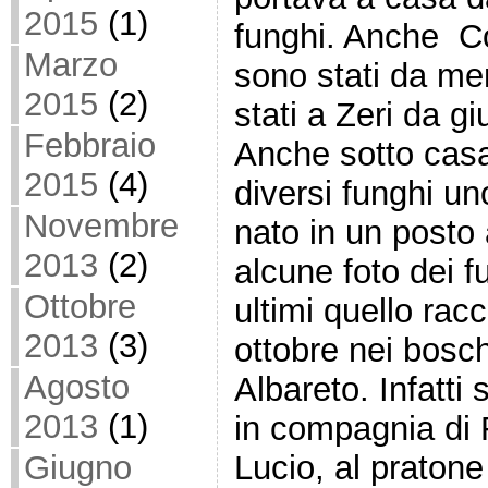
2015
(1)
funghi. Anche C
Marzo
sono stati da m
2015
(2)
stati a Zeri da g
Febbraio
Anche sotto cas
2015
(4)
diversi funghi uno
Novembre
nato in un posto
2013
(2)
alcune foto dei f
Ottobre
ultimi quello racc
2013
(3)
ottobre nei bosch
Agosto
Albareto. Infatti
2013
(1)
in compagnia di R
Lucio, al praton
Giugno