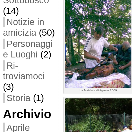
Sottobosco
(14)
Notizie in
amicizia
(50)
Personaggi
e Luoghi
(2)
Ri-
troviamoci
(3)
La Maialata di Agosto 2009
Storia
(1)
Archivio
Aprile